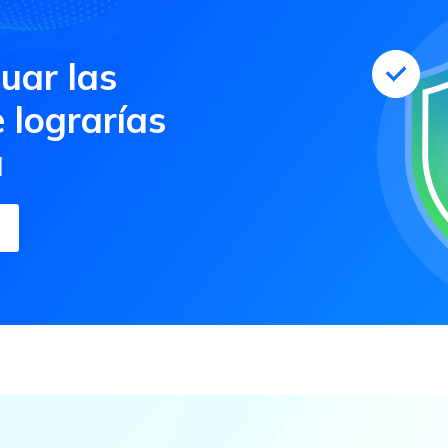
luar las
e lograrías
a