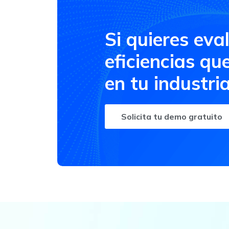
Si quieres eva
eficiencias qu
en tu industri
Solicita tu demo gratuito