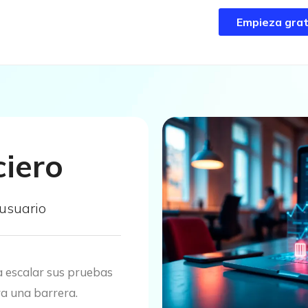
Empieza grat
Empieza grat
ciero
 usuario
a escalar sus pruebas
ra una barrera.