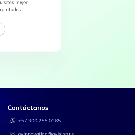
uisitos mejor
erpretados.
Contáctanos
+57 300 255 0265
qvinnovation@qvision.us