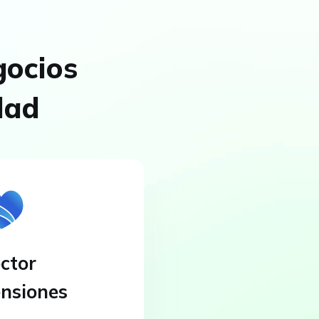
gocios
dad
ctor
nsiones