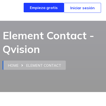
Empieza gratis
Empieza gratis
Iniciar sesión
Iniciar sesión
Element Contact -
Qvision
HOME
ELEMENT CONTACT